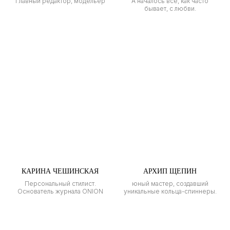
Главный редактор, модельер
А началось все, как часто
бывает, с любви.
КАРИНА ЧЕШИНСКАЯ
АРХИП ЩЕПИН
Персональный стилист.
юный мастер, создавший
Основатель журнала ONION
уникальные кольца-спиннеры.