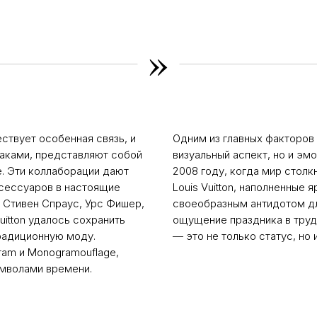
»
твует особенная связь, и
Одним из главных факторов
ураками, представляют собой
визуальный аспект, но и эм
е. Эти коллаборации дают
2008 году, когда мир стол
сессуаров в настоящие
Louis Vuitton, наполненные
к Стивен Спраус, Урс Фишер,
своеобразным антидотом дл
uitton удалось сохранить
ощущение праздника в труд
традиционную моду.
— это не только статус, но 
ram и Monogramouflage,
имволами времени.