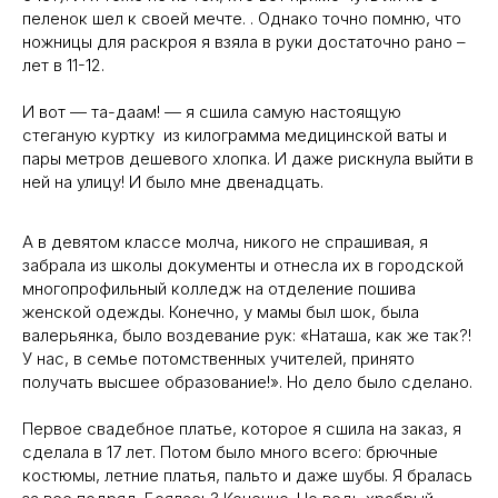
пеленок шел к своей мечте. . Однако точно помню, что
ножницы для раскроя я взяла в руки достаточно рано –
лет в 11-12.
И вот — та-даам! — я сшила самую настоящую
стеганую куртку из килограмма медицинской ваты и
пары метров дешевого хлопка. И даже рискнула выйти в
ней на улицу! И было мне двенадцать.
А в девятом классе молча, никого не спрашивая, я
забрала из школы документы и отнесла их в городской
многопрофильный колледж на отделение пошива
женской одежды. Конечно, у мамы был шок, была
валерьянка, было воздевание рук: «Наташа, как же так?!
У нас, в семье потомственных учителей, принято
получать высшее образование!». Но дело было сделано.
Первое свадебное платье, которое я сшила на заказ, я
сделала в 17 лет. Потом было много всего: брючные
костюмы, летние платья, пальто и даже шубы. Я бралась