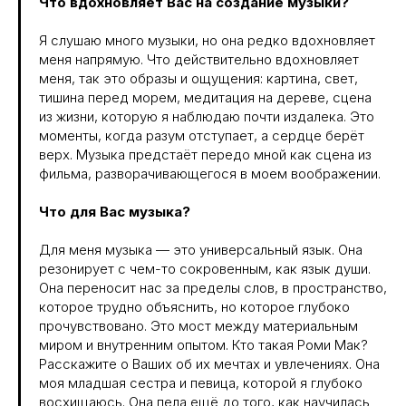
Что вдохновляет Вас на создание музыки?
Я слушаю много музыки, но она редко вдохновляет
меня напрямую. Что действительно вдохновляет
меня, так это образы и ощущения: картина, свет,
тишина перед морем, медитация на дереве, сцена
из жизни, которую я наблюдаю почти издалека. Это
моменты, когда разум отступает, а сердце берёт
верх. Музыка предстаёт передо мной как сцена из
фильма, разворачивающегося в моем воображении.
Что для Вас музыка?
Для меня музыка — это универсальный язык. Она
резонирует с чем-то сокровенным, как язык души.
Она переносит нас за пределы слов, в пространство,
которое трудно объяснить, но которое глубоко
прочувствовано. Это мост между материальным
миром и внутренним опытом. Кто такая Роми Мак?
Расскажите о Ваших об их мечтах и увлечениях. Она
моя младшая сестра и певица, которой я глубоко
восхищаюсь. Она пела ещё до того, как научилась