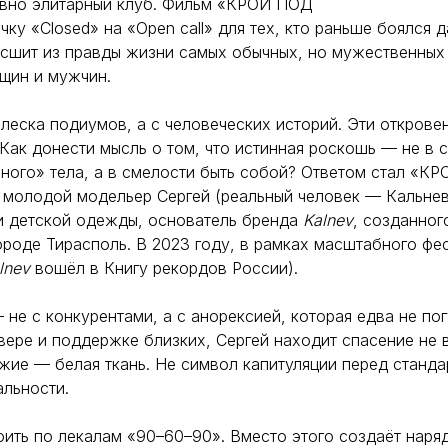
вно элитарный клуб. Фильм «КРОЙ ПОД
ку «Closed» на «Open call» для тех, кто раньше боялся д
 сшит из правды жизни самых обычных, но мужественных
щин и мужчин.
блеска подиумов, а с человеческих историй. Эти открове
Как донести мысль о том, что истинная роскошь — не в 
ного» тела, а в смелости быть собой? Ответом стал «К
 молодой модельер Сергей (реальный человек — Кальнев
и детской одежды, основатель бренда
Kalnev
, созданног
ороде Тирасполь. В 2023 году, в рамках масштабного фе
lnev
вошёл в Книгу рекордов России).
— не с конкурентами, а с анорексией, которая едва не по
вере и поддержке близких, Сергей находит спасение не в
ужие — белая ткань. Не символ капитуляции перед станда
альности.
оить по лекалам «90–60–90». Вместо этого создаёт наря