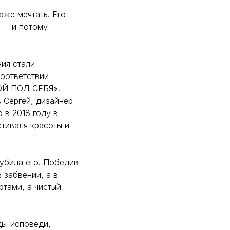
аже мечтать. Его
 — и потому
ния стали
соответствии
РОЙ ПОД СЕБЯ».
 Сергей, дизайнер
о в 2018 году в
стиваля красоты и
губила его. Победив
 забвении, а в
ртами, а чистый
ды-исповеди,