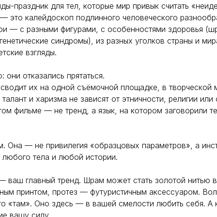
ды-праздник для тел, которые мир привык считать «неид
 это калейдоскоп подлинного человеческого разнообра
ои — с разными фигурами, с особенностями здоровья (ш
 генетические синдромы), из разных уголков страны и ми
етские взгляды.
: они отказались прятаться.
сводит их на одной съёмочной площадке, в творческой 
 талант и харизма не зависят от этничности, религии или
том фильме — не тренд, а язык, на котором заговорили те
. Она — не привилегия «образцовых параметров», а инс
 любого тела и любой истории.
 ваш главный тренд. Шрам может стать золотой нитью в
ьным принтом, протез — футуристичным аксессуаром. Во
то «там». Оно здесь — в вашей смелости любить себя. А
ие вашу силу.