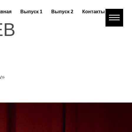
авная
Выпуск 1
Выпуск 2
Контакты
ЕВ
v»