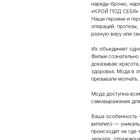
наряды-броню, наря
«КРОЙ ПОД СЕБЯ» —
Наши героини и гер
операций, протезы,
разную веру или св
Их объединяет одно
Фильм сознательно 
доказывая: красота,
здоровья. Мода в э
призывали молчать.
Мода доступна всем
самовыражения для
Ваша особенность —
витилиго — уникал
происходит не где-
зеркала, отражающ