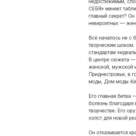
недостижимым, сло
СЕБЯ» меняет таблич
главный секрет? Он
невероятных — жен
Всё началось не с 
творческим шоком. 
стандартам «идеаль
В центре сюжета —
женской, мужской 
Приднестровье, в г
моды, Дом моды
Ka
Его главная битва 
болезнь благодаря 
творчестве. Его ор
холст для новой ре
Он отказывается кр