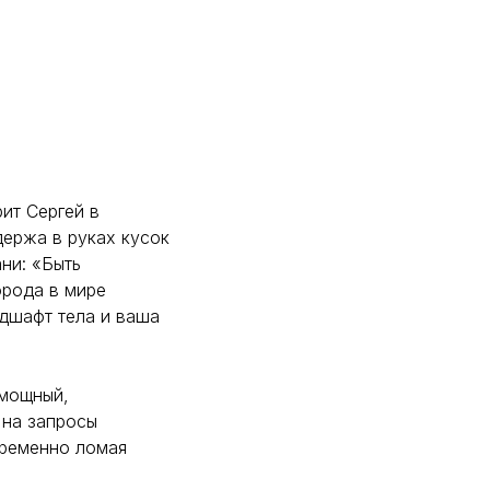
рит Сергей в
держа в руках кусок
ни: «Быть
орода в мире
ндшафт тела и ваша
 мощный,
 на запросы
временно ломая