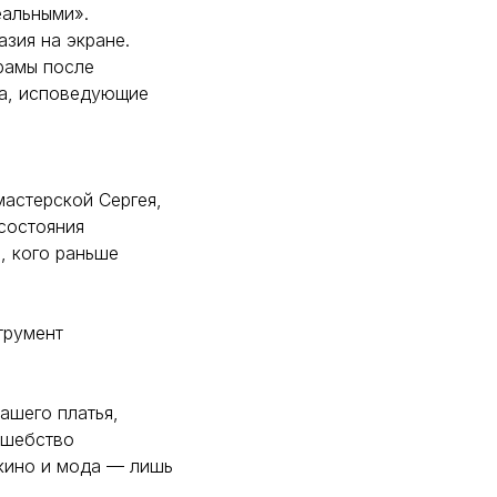
еальными».
зия на экране.
рамы после
ра, исповедующие
мастерской Сергея,
 состояния
, кого раньше
трумент
ашего платья,
лшебство
 кино и мода — лишь