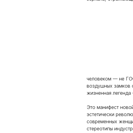
человеком — не ГО
воздушных замков о
жизненная легенда 
Это манифест новой
эстетически револю
современных женщи
стереотипы индустр