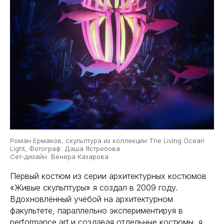
Роман Ермаков, скульптура из коллекции The Living Ocean
Light, Фотограф: Даша Ястребова
Сет-дизайн: Венера Казарова
Первый костюм из серии архитектурных костюмов
«Живые скульптуры» я создал в 2009 году.
Вдохновлённый учёбой на архитектурном
факультете, параллельно экспериментируя в
performance art и создавая отдельные костюмы, я