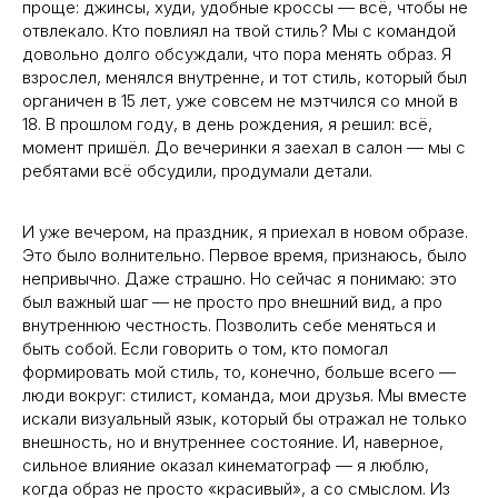
проще: джинсы, худи, удобные кроссы — всё, чтобы не
отвлекало. Кто повлиял на твой стиль? Мы с командой
довольно долго обсуждали, что пора менять образ. Я
взрослел, менялся внутренне, и тот стиль, который был
органичен в 15 лет, уже совсем не мэтчился со мной в
18. В прошлом году, в день рождения, я решил: всё,
момент пришёл. До вечеринки я заехал в салон — мы с
ребятами всё обсудили, продумали детали.
И уже вечером, на праздник, я приехал в новом образе.
Это было волнительно. Первое время, признаюсь, было
непривычно. Даже страшно. Но сейчас я понимаю: это
был важный шаг — не просто про внешний вид, а про
внутреннюю честность. Позволить себе меняться и
быть собой. Если говорить о том, кто помогал
формировать мой стиль, то, конечно, больше всего —
люди вокруг: стилист, команда, мои друзья. Мы вместе
искали визуальный язык, который бы отражал не только
внешность, но и внутреннее состояние. И, наверное,
сильное влияние оказал кинематограф — я люблю,
когда образ не просто «красивый», а со смыслом. Из