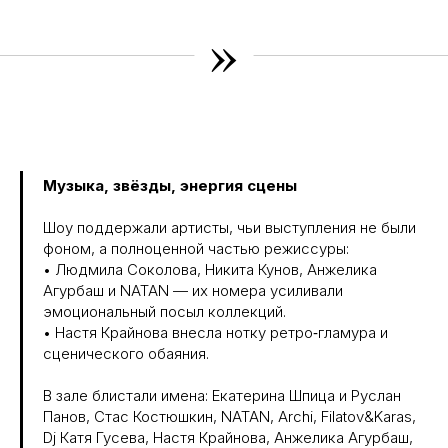
»
Музыка, звёзды, энергия сцены
Шоу поддержали артисты, чьи выступления не были
фоном, а полноценной частью режиссуры:
• Людмила Соколова, Никита Кунов, Анжелика
Агурбаш и NATAN — их номера усиливали
эмоциональный посыл коллекций.
• ⁠Настя Крайнова внесла нотку ретро‑гламура и
сценического обаяния.
В зале блистали имена: Екатерина Шпица и Руслан
Панов, Стас Костюшкин, NATAN, Archi, Filatov&Karas,
Dj Катя Гусева, Настя Крайнова, Анжелика Агурбаш,