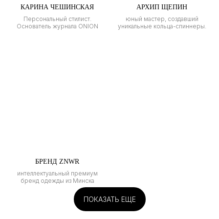
КАРИНА ЧЕШИНСКАЯ
АРХИП ЩЕПИН
Персональный стилист.
юный мастер, создавший
Основатель журнала ONION
уникальные кольца-спиннеры.
БРЕНД ZNWR
интеллектуальный премиум
бренд одежды из Минска
ПОКАЗАТЬ ЕЩЕ